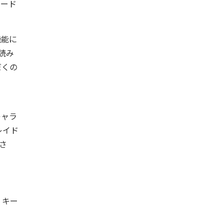
ロード
機能に
読み
だくの
日
キャラ
レイド
さ
」キー