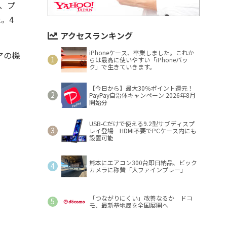
、プ
。4
アクセスランキング
iPhoneケース、卒業しました。これか
アの機
らは最高に使いやすい「iPhoneバッ
ク」で生きていきます。
【今日から】最大30％ポイント還元！
PayPay自治体キャンペーン 2026年8月
開始分
USB-Cだけで使える9.2型サブディスプ
レイ登場 HDMI不要でPCケース内にも
設置可能
熊本にエアコン300台即日納品、ビック
カメラに称賛「大ファインプレー」
「つながりにくい」改善なるか ドコ
モ、最新基地局を全国展開へ