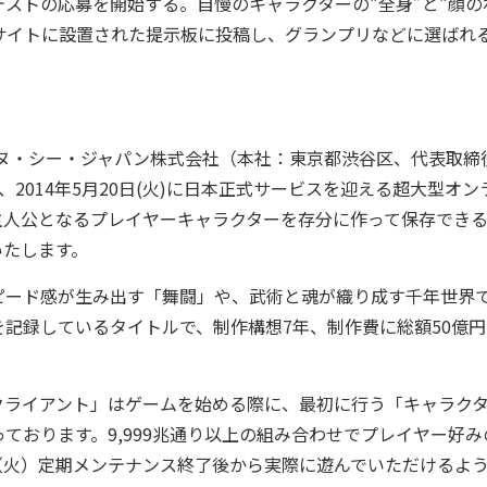
ストの応募を開始する。自慢のキャラクターの“全身”と“顔の
サイトに設置された提示板に投稿し、グランプリなどに選ばれ
ヌ・シー・ジャパン株式会社（本社：東京都渋谷区、代表取締
2014年5月20日(火)に日本正式サービスを迎える超大型オン
主人公となるプレイヤーキャラクターを存分に作って保存でき
いたします。
ピード感が生み出す「舞闘」や、武術と魂が織り成す千年世界
記録しているタイトルで、制作構想7年、制作費に総額50億円
クライアント」はゲームを始める際に、最初に行う「キャラク
ております。9,999兆通り以上の組み合わせでプレイヤー好み
日（火）定期メンテナンス終了後から実際に遊んでいただけるよ