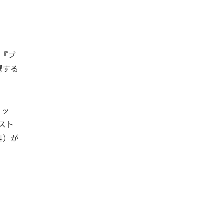
『ブ
選する
ョッ
スト
料）が