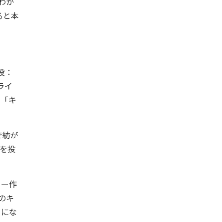
わか
ると本
役：
ライ
る「キ
で紡が
を投
ター作
のキ
うにな