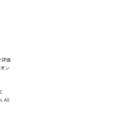
で評価
作オン
NC
. All