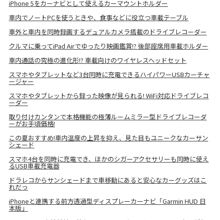
iPhone 5をカーナビとして使えるカーマウントホルダー
車内でノートPCを使うときや、食事などに役立つ車載テーブル
車外と車内を同時録画するデュアルカメラ搭載のドライブレコーダー
クルマに乗ってiPad Airでゆったり映画鑑賞!? 後部座席用車載ホルダー
車内通話の究極の進化形!? 車載向けのワイヤレスヘッドセット
スマホやタブレットなど3台同時に充電できるハイパワーUSBカーチャ
ージャー
スマホやタブレットから録った映像が見られる! WiFi対応ドライブレコ
ーダー
取り付けカンタンで本格機能の極薄ルームミラー型ドライブレコーダ
ーがお手頃価格!
この夏おすすめ!車内温度の上昇を抑え、見た目もユニークなカーサン
シェード
スマホ4台を同時に充電でき、ほかのシガーアクセサリーも同時に使え
るUSB車載充電器
ドラレコからサンシェードまで車移動にあると安心なカーグッズはこ
れだっ
iPhoneと連携する前方透過型ディスプレーカーナビ「Garmin HUD 日
本版」