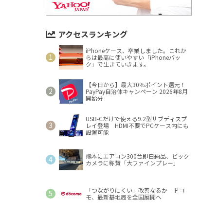
アクセスランキング
iPhoneケース、卒業しました。これか
らは最高に使いやすい「iPhoneバッ
ク」で生きていきます。
【今日から】最大30％ポイント還元！
PayPay自治体キャンペーン 2026年8月
開始分
USB-Cだけで使える9.2型サブディスプ
レイ登場 HDMI不要でPCケース内にも
設置可能
熊本にエアコン300台即日納品、ビック
カメラに称賛「大ファインプレー」
「つながりにくい」改善なるか ドコ
モ、最新基地局を全国展開へ