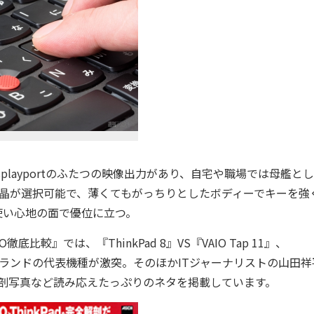
Displayportのふたつの映像出力があり、自宅や職場では母艦と
ト液晶が選択可能で、薄くてもがっちりとしたボディーでキーを強
使い心地の面で優位に立つ。
底比較』では、『ThinkPad 8』VS『VAIO Tap 11』、
ど、2大PCブランドの代表機種が激突。そのほかITジャーナリストの山田
の解剖写真など読み応えたっぷりのネタを掲載しています。