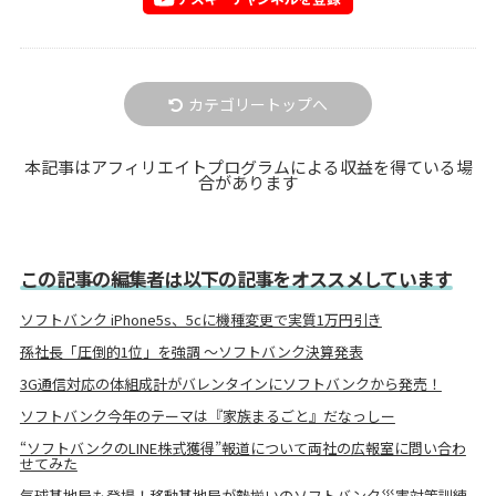
カテゴリートップへ
本記事はアフィリエイトプログラムによる収益を得ている場
合があります
この記事の編集者は以下の記事をオススメしています
ソフトバンク iPhone5s、5cに機種変更で実質1万円引き
孫社長「圧倒的1位」を強調 ～ソフトバンク決算発表
3G通信対応の体組成計がバレンタインにソフトバンクから発売！
ソフトバンク今年のテーマは『家族まるごと』だなっしー
“ソフトバンクのLINE株式獲得”報道について両社の広報室に問い合わ
せてみた
気球基地局も登場！移動基地局が勢揃いのソフトバンク災害対策訓練