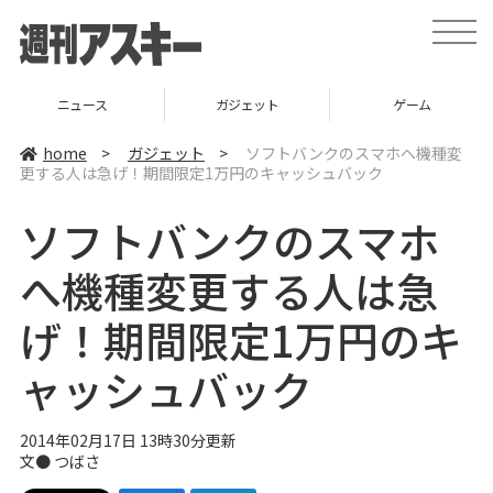
t
o
g
g
l
ニュース
ガジェット
ゲーム
e
n
a
home
>
ガジェット
>
ソフトバンクのスマホへ機種変
v
更する人は急げ！期間限定1万円のキャッシュバック
i
g
a
ソフトバンクのスマホ
t
i
o
へ機種変更する人は急
n
げ！期間限定1万円のキ
ャッシュバック
2014年02月17日 13時30分更新
文●
つばさ