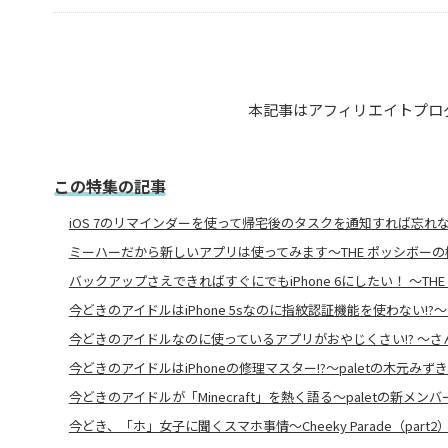
本記事はアフィリエイトプロ
この特集の記事
iOS 7のリマインダーを使って帰宅後のタスクを通知すれば忘れ
ミーハーだから新しいアプリは使ってみます～THE ポッシボー
バックアップさえできればすぐにでもiPhone 6にしたい！ ～T
今どきのアイドルはiPhone 5sなのに指紋認証機能を使わない!
今どきのアイドルなのに使っているアプリがおやじくさい!? ～
今どきのアイドルはiPhoneの修理マスター!?～paletの木元みず
今どきのアイドルが「Minecraft」を熱く語る〜paletの新メン
今どき、「ホ」女子に聞くスマホ事情～Cheeky Parade（part2