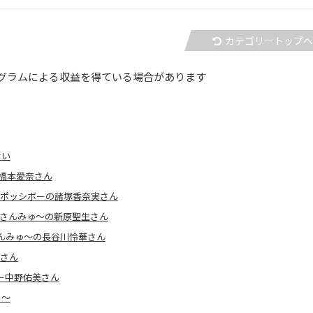
カテゴリートップ
グラムによる収益を得ている場合があります
ない
の橋本愛奈さん
HE ポッシボーの諸塚香奈実さん
?～さんみゅ～の新原聖生さん
さんみゅ～の長谷川怜華さん
きさん
バー中野佑美さん
）～