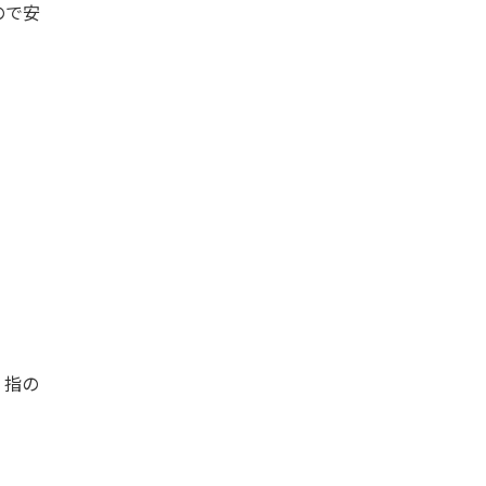
ので安
、指の