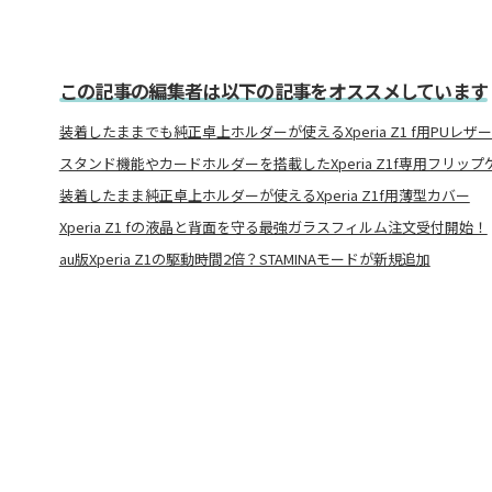
この記事の編集者は以下の記事をオススメしています
装着したままでも純正卓上ホルダーが使えるXperia Z1 f用PUレザ
スタンド機能やカードホルダーを搭載したXperia Z1f専用フリップ
装着したまま純正卓上ホルダーが使えるXperia Z1f用薄型カバー
Xperia Z1 fの液晶と背面を守る最強ガラスフィルム注文受付開始！
au版Xperia Z1の駆動時間2倍？STAMINAモードが新規追加