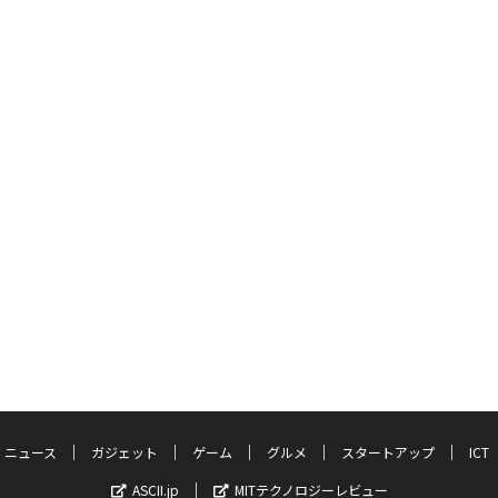
ニュース
ガジェット
ゲーム
グルメ
スタートアップ
ICT
ASCII.jp
MITテクノロジーレビュー