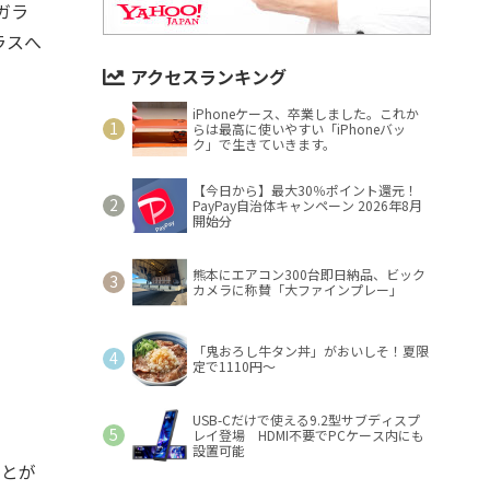
ガラ
ラスへ
アクセスランキング
iPhoneケース、卒業しました。これか
らは最高に使いやすい「iPhoneバッ
ク」で生きていきます。
【今日から】最大30％ポイント還元！
PayPay自治体キャンペーン 2026年8月
開始分
熊本にエアコン300台即日納品、ビック
カメラに称賛「大ファインプレー」
「鬼おろし牛タン丼」がおいしそ！夏限
定で1110円～
USB-Cだけで使える9.2型サブディスプ
レイ登場 HDMI不要でPCケース内にも
設置可能
ことが