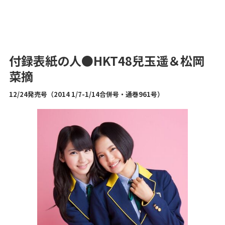
付録表紙の人●HKT48
兒玉遥＆松岡
菜摘
12/24発売号（2014 1/7-1/14合併
号
・通巻961号）