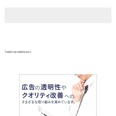
Tweets by weeklyascii