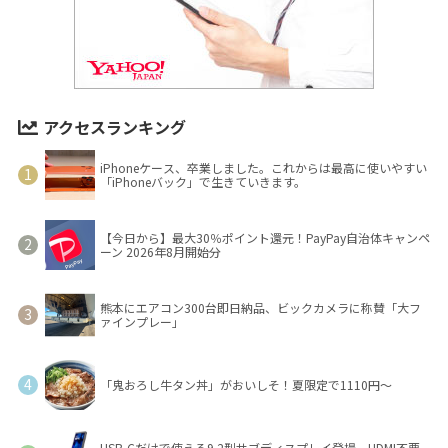
アクセスランキング
iPhoneケース、卒業しました。これからは最高に使いやすい
「iPhoneバック」で生きていきます。
【今日から】最大30％ポイント還元！PayPay自治体キャンペ
ーン 2026年8月開始分
熊本にエアコン300台即日納品、ビックカメラに称賛「大フ
ァインプレー」
「鬼おろし牛タン丼」がおいしそ！夏限定で1110円～
USB-Cだけで使える9.2型サブディスプレイ登場 HDMI不要