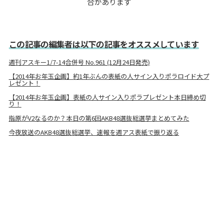
合があります
この記事の編集者は以下の記事をオススメしています
週刊アスキー1/7-14合併号 No.961 (12月24日発売)
【2014年お年玉企画】約1年ぶんの表紙の人サイン入りポラロイド大プ
レゼント！
【2014年お年玉企画】表紙の人サイン入りポラプレゼント本日締め切
り！
指原がV2なるのか？本日の第6回AKB48選抜総選挙まとめてみた
今夜放送のAKB48選抜総選挙、速報を週アス表紙で振り返る