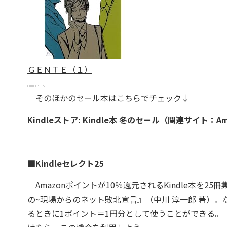
ＧＥＮＴＥ（１）
そのほかのセール本はこちらでチェック↓
Kindleストア: Kindle本 冬のセール（関連サイト：Am
■Kindleセレクト25
Amazonポイントが10％還元されるKindle本を25
の~現場からのネット敗北宣言』（中川 淳一郎 著）。
るときに1ポイント＝1円分として使うことができる。