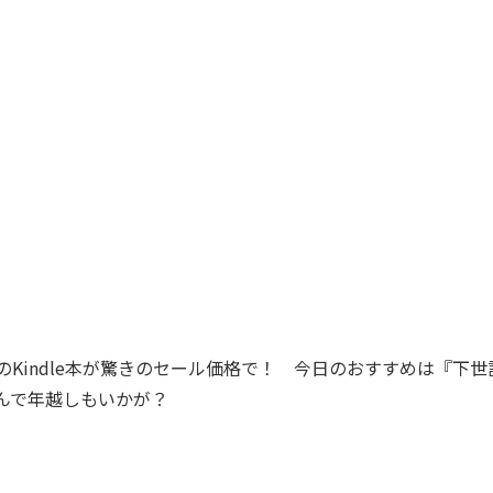
目のKindle本が驚きのセール価格で！ 今日のおすすめは『下世
読んで年越しもいかが？