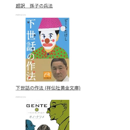
超訳 孫子の兵法
下世話の作法 (祥伝社黄金文庫)