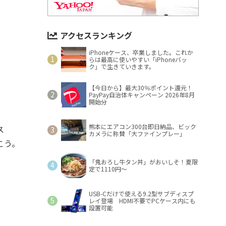
アクセスランキング
iPhoneケース、卒業しました。これか
らは最高に使いやすい「iPhoneバッ
ク」で生きていきます。
【今日から】最大30％ポイント還元！
PayPay自治体キャンペーン 2026年8月
開始分
熊本にエアコン300台即日納品、ビック
ス
カメラに称賛「大ファインプレー」
こう。
「鬼おろし牛タン丼」がおいしそ！夏限
定で1110円～
USB-Cだけで使える9.2型サブディスプ
レイ登場 HDMI不要でPCケース内にも
設置可能