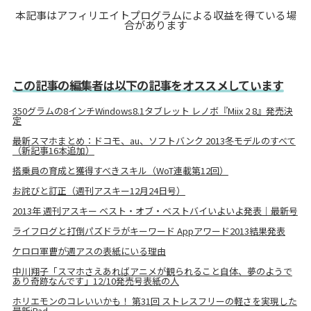
本記事はアフィリエイトプログラムによる収益を得ている場
合があります
この記事の編集者は以下の記事をオススメしています
350グラムの8インチWindows8.1タブレット レノボ『Miix 2 8』発売決
定
最新スマホまとめ：ドコモ、au、ソフトバンク 2013冬モデルのすべて
（新記事16本追加）
搭乗員の育成と獲得すべきスキル（WoT連載第12回）
お詫びと訂正（週刊アスキー12月24日号）
2013年 週刊アスキー ベスト・オブ・ベストバイいよいよ発表｜最新号
ライフログと打倒パズドラがキーワード Appアワード2013結果発表
ケロロ軍曹が週アスの表紙にいる理由
中川翔子「スマホさえあればアニメが観られること自体、夢のようで
あり奇跡なんです」12/10発売号表紙の人
ホリエモンのコレいいかも！ 第31回 ストレスフリーの軽さを実現した
最新iPad