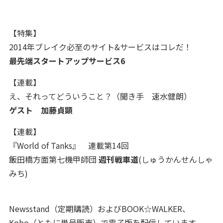
【特集】
2014年ブレイク必至のサイト&サービスはコレだ！
最先端スタートアップサービス6
【連載】
え、それってどういうこと？（聞き手 速水健朗）
ゲスト
加藤貞顕
【連載】
『World of Tanks』 連載第14回
飯田橋方面第七機甲師団
週刊戦車道
(しゅうかんせんしゃ
みち)
Newsstand（定期購読）およびBOOK☆WALKER、
Kobo（ともに単号販売）で電子版を配信しています。