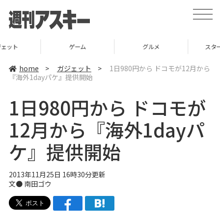
t
o
g
g
l
ゲーム
グルメ
スタートアップ
e
n
a
home
>
ガジェット
>
1日980円から ドコモが12月から
v
『海外1dayパケ』提供開始
i
g
a
1日980円から ドコモが
t
i
o
12月から『海外1dayパ
n
ケ』提供開始
2013年11月25日 16時30分更新
文●
南田ゴウ