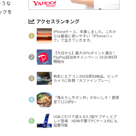
そうな
ックを
アクセスランキング
iPhoneケース、卒業しました。これか
らは最高に使いやすい「iPhoneバッ
ク」で生きていきます。
【今日から】最大30％ポイント還元！
PayPay自治体キャンペーン 2026年8月
開始分
熊本にエアコン300台即日納品、ビック
カメラに称賛「大ファインプレー」
「鬼おろし牛タン丼」がおいしそ！夏限
定で1110円～
USB-Cだけで使える9.2型サブディスプ
レイ登場 HDMI不要でPCケース内にも
設置可能