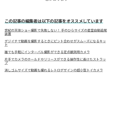
この記事の編集者は以下の記事をオススメしています
世紀の天体ショー撮影で失敗しない！ 手のひらサイズの星空自動追尾
装置
デジイチで動画を撮影するときにピント合わせがスムーズになるキッ
ト
誰でも手軽にインターバル撮影ができる定点観測用カメラ
片手でカメラのホールドやリリースができる操作性に長けたストラッ
プ
消しゴムサイズで動画も撮れるレトロデザインの超小型トイカメラ