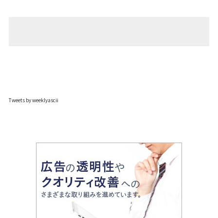
Tweets by weeklyascii