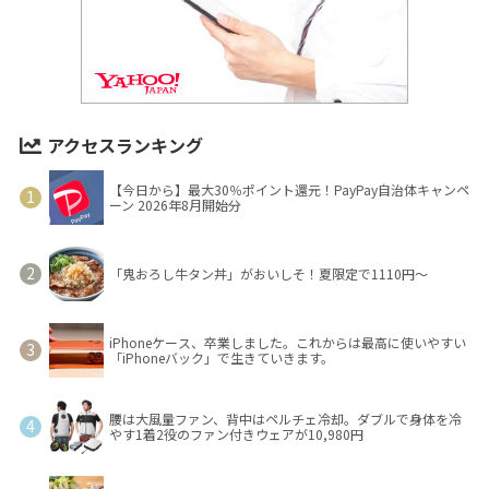
アクセスランキング
【今日から】最大30％ポイント還元！PayPay自治体キャンペ
ーン 2026年8月開始分
「鬼おろし牛タン丼」がおいしそ！夏限定で1110円～
iPhoneケース、卒業しました。これからは最高に使いやすい
「iPhoneバック」で生きていきます。
腰は大風量ファン、背中はペルチェ冷却。ダブルで身体を冷
やす1着2役のファン付きウェアが10,980円