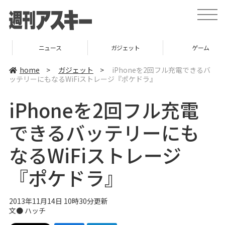
t
o
g
g
l
ニュース
ガジェット
ゲーム
e
n
a
home
>
ガジェット
>
iPhoneを2回フル充電できるバ
v
ッテリーにもなるWiFiストレージ『ポケドラ』
i
g
a
iPhoneを2回フル充電
t
i
o
できるバッテリーにも
n
なるWiFiストレージ
『ポケドラ』
2013年11月14日 10時30分更新
文●
ハッチ