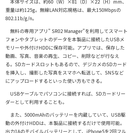
本体サイズは、約60（W）×81（D）×22（H）mm、
重量は約125g。無線LAN対応規格は、最大150Mbpsの
802.11b/g/n。
無料の専用アプリ” SR02 Manager”を利用してスマート
フォンやタブレットのデータを本製品に接続したUSBメ
モリーや外付けHDDに保存可能。アプリでは、保存した
動画、写真、音楽の再生、コピー、削除などが行なえ
る。SDカードスロットもあるので、デジカメのSDカード
を挿入し、撮影した写真をスマホへ転送して、SNSなど
にアップロードするといった使い方もできる。
USBケーブルでパソコンに接続すれば、SDカードリー
ダーとして利用することも。
また、5000mAhのバッテリーを内蔵していて、USB駆
動の外付けHDDは、本製品に接続するだけで使用可能。
出力1Aのモバイルバッテリーとして、iPhone5を2回フル