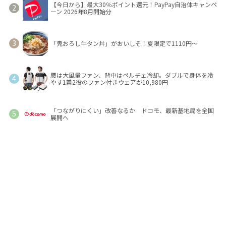
【今日から】最大30％ポイント還元！PayPay自治体キャンペ
ーン 2026年8月開始分
「鬼おろし牛タン丼」がおいしそ！夏限定で1110円～
腰は大風量ファン、背中はペルチェ冷却。ダブルで身体を冷
やす1着2役のファン付きウェアが10,980円
「つながりにくい」改善なるか ドコモ、最新基地局を全国
展開へ