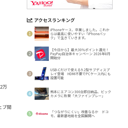
アクセスランキング
iPhoneケース、卒業しました。これか
らは最高に使いやすい「iPhoneバッ
ク」で生きていきます。
【今日から】最大30％ポイント還元！
PayPay自治体キャンペーン 2026年8月
開始分
USB-Cだけで使える9.2型サブディスプ
レイ登場 HDMI不要でPCケース内にも
設置可能
2万
熊本にエアコン300台即日納品、ビック
カメラに称賛「大ファインプレー」
ェブ閲
「つながりにくい」改善なるか ドコ
モ、最新基地局を全国展開へ