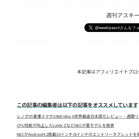
週刊アスキ
本記事はアフィリエイトプロ
この記事の編集者は以下の記事をオススメしています
レノボの激薄スマホS960 Vibe X世界最速日本語化レビュー：週間
CPU性能が向上したLaVie ZなどNECが夏モデルを発表
NECがAndroid4.2搭載10インチ/8インチのエントリータブレットを