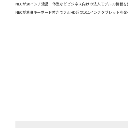
NECが20インチ液晶一体型などビジネス向けの法人モデル33機種を
NECが着脱キーボード付きでフルHD超の10.1インチタブレットを発