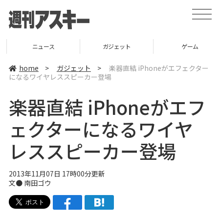
t
o
g
g
l
ニュース
ガジェット
ゲーム
e
n
a
home
>
ガジェット
>
楽器直結 iPhoneがエフェクター
v
になるワイヤレススピーカー登場
i
g
a
楽器直結 iPhoneがエフ
t
i
o
ェクターになるワイヤ
n
レススピーカー登場
2013年11月07日 17時00分更新
文●
南田ゴウ