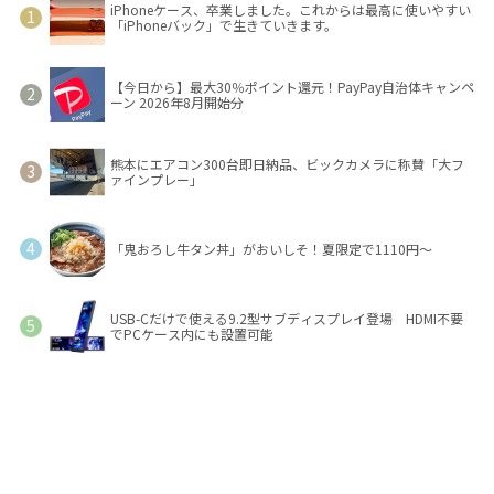
iPhoneケース、卒業しました。これからは最高に使いやすい
「iPhoneバック」で生きていきます。
【今日から】最大30％ポイント還元！PayPay自治体キャンペ
ーン 2026年8月開始分
熊本にエアコン300台即日納品、ビックカメラに称賛「大フ
ァインプレー」
「鬼おろし牛タン丼」がおいしそ！夏限定で1110円～
USB-Cだけで使える9.2型サブディスプレイ登場 HDMI不要
でPCケース内にも設置可能