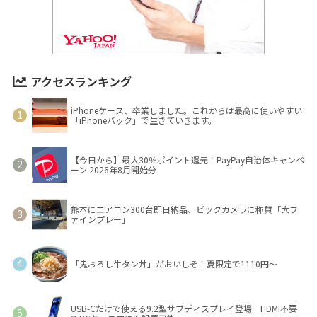
アクセスランキング
iPhoneケース、卒業しました。これからは最高に使いやすい
「iPhoneバック」で生きていきます。
【今日から】最大30％ポイント還元！PayPay自治体キャンペ
ーン 2026年8月開始分
熊本にエアコン300台即日納品、ビックカメラに称賛「大フ
ァインプレー」
「鬼おろし牛タン丼」がおいしそ！夏限定で1110円～
USB-Cだけで使える9.2型サブディスプレイ登場 HDMI不要