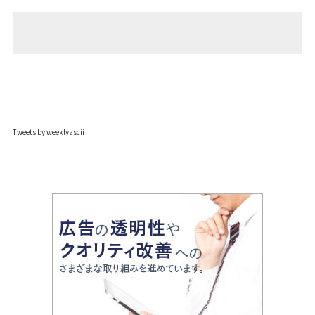
Tweets by weeklyascii