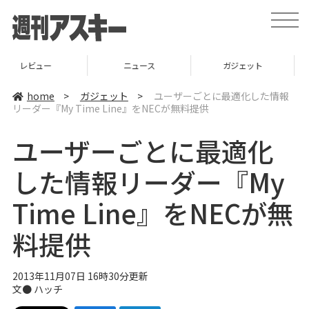
t
o
g
g
l
ニュース
ガジェット
ゲーム
e
n
a
home
>
ガジェット
>
ユーザーごとに最適化した情報
v
リーダー『My Time Line』をNECが無料提供
i
g
a
ユーザーごとに最適化
t
i
o
した情報リーダー『My
n
Time Line』をNECが無
料提供
2013年11月07日 16時30分更新
文●
ハッチ