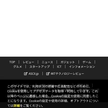
TOP
レビュー
ニュース
ガジェット
ゲーム
グルメ
スタートアップ
ICT
インフォメーション
ASCII.jp
MITテクノロジーレビュー
サイトポリシー
プライバシーポリシー
運営会社
このサイトでは、利用状況の把握や広告配信などのために、
お問い合わせ
広告掲載
スタッフ募集
電子版について
Cookieを使用してアクセスデータを取得・利用しています。これ
以降のページに遷移した場合、Cookieの設定や使用に同意したこ
©KADOKAWA ASCII Research Laboratories, Inc. 2026
とになります。Cookieの設定や使用の詳細、オプトアウトについ
ては
詳細
をご覧ください。