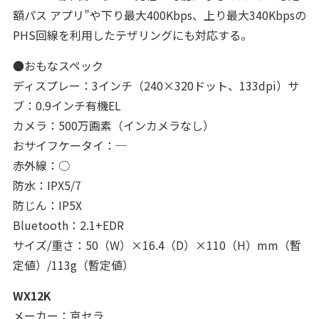
額パス アプリ”や下り最大400Kbps、上り最大340Kbpsの
PHS回線を利用したテザリングにも対応する。
●おもなスペック
ディスプレー：3インチ（240×320ドット、133dpi）サ
ブ：0.9インチ有機EL
カメラ：500万画素（インカメラなし）
おサイフケータイ：─
赤外線：○
防水：IPX5/7
防じん：IP5X
Bluetooth：2.1+EDR
サイズ/重さ：50（W）×16.4（D）×110（H）mm（暫
定値）/113g（暫定値）
WX12K
メーカー：京セラ