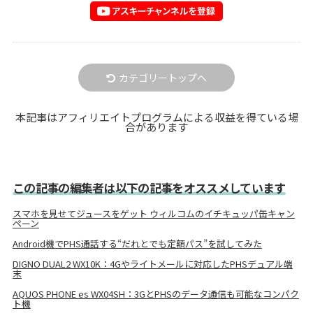
カテゴリートップへ
本記事はアフィリエイトプログラムによる収益を得ている場
合があります
この記事の編集者は以下の記事をオススメしています
スマホを見せてジュースをゲット ウィルコムのイチキュッパ缶キャン
ペーン
Android機でPHS通話する“だれとでも定額パス”を試してみた
DIGNO DUAL2 WX10K：4Gやライトメールに対応したPHSデュアル端
末
AQUOS PHONE es WX04SH：3GとPHSのデータ通信も可能なコンパク
ト機