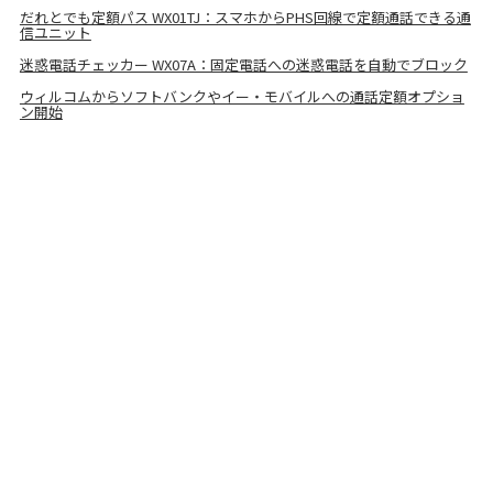
だれとでも定額パス WX01TJ：スマホからPHS回線で定額通話できる通
信ユニット
迷惑電話チェッカー WX07A：固定電話への迷惑電話を自動でブロック
ウィルコムからソフトバンクやイー・モバイルへの通話定額オプショ
ン開始