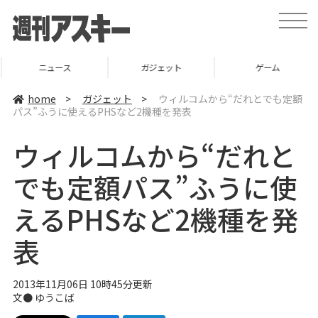
t
o
g
g
l
ニュース
ガジェット
ゲーム
e
n
a
home
>
ガジェット
>
ウィルコムから“だれとでも定額
v
パス”ふうに使えるPHSなど2機種を発表
i
g
a
ウィルコムから“だれと
t
i
o
でも定額パス”ふうに使
n
えるPHSなど2機種を発
表
2013年11月06日 10時45分更新
文●
ゆうこば