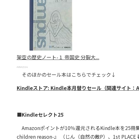
架空の歴史ノート-１ 帝国史 分裂大...
そのほかのセール本はこちらでチェック↓
Kindleストア: Kindle本月替りセール（関連サイト：A
■Kindleセレクト25
Amazonポイントが10％還元されるKindle本を25冊集
children reason-』 （じん（自然の敵P）、1st