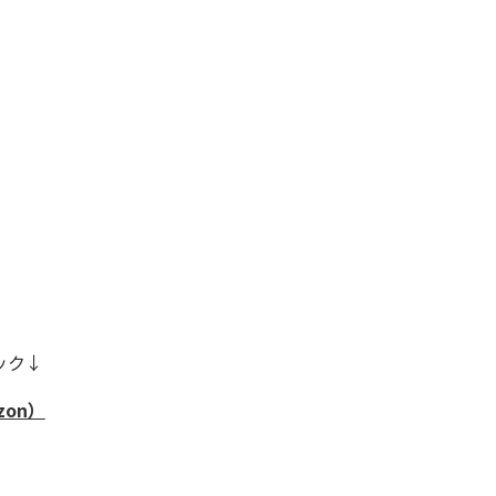
ック↓
on）