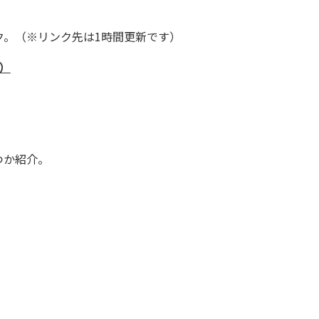
ク。（※リンク先は1時間更新です）
n）
つか紹介。