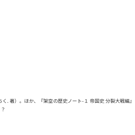
く. 著）。ほか、『架空の歴史ノート-１ 帝国史 分裂大戦編
も？