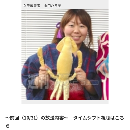
女子編集者 山口ひろ美
～前回（10/31）の放送内容～ タイムシフト視聴は
こち
ら