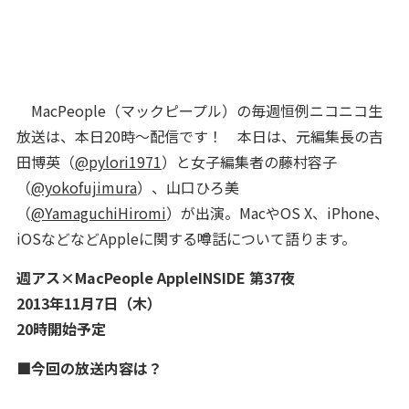
MacPeople（マックピープル）の毎週恒例ニコニコ生
放送は、本日20時～配信です！
本日は、元編集長の吉
田博英（
@pylori1971
）と女子編集者の藤村容子
（
@yokofujimura
）、山口ひろ美
（
@YamaguchiHiromi
）が出演。MacやOS X、iPhone
、
iOSなどなどAppleに関する噂話について語ります。
週アス×MacPeople AppleINSIDE 第37夜
2013年11月7日（木）
20時開始予定
■今回の放送内容は？