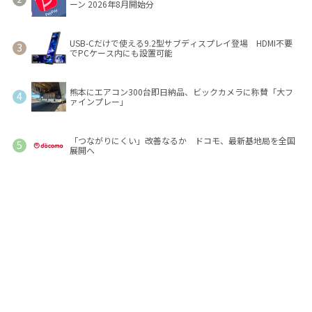
ーン 2026年8月開始分
USB-Cだけで使える9.2型サブディスプレイ登場 HDMI不要
でPCケース内にも設置可能
熊本にエアコン300台即日納品、ビックカメラに称賛「大フ
ァインプレー」
「つながりにくい」改善なるか ドコモ、最新基地局を全国
展開へ