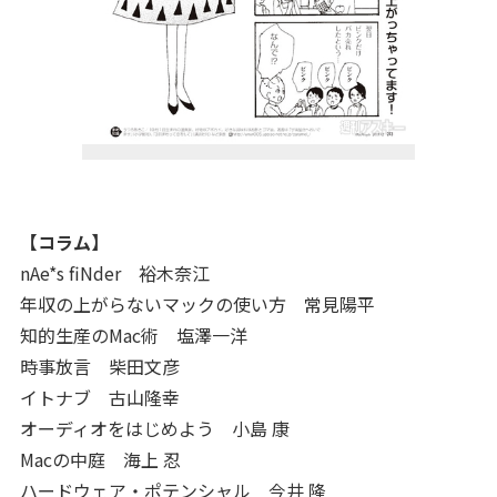
【コラム】
nAe*s fiNder 裕木奈江
年収の上がらないマックの使い方 常見陽平
知的生産のMac術 塩澤一洋
時事放言 柴田文彦
イトナブ 古山隆幸
オーディオをはじめよう 小島 康
Macの中庭 海上 忍
ハードウェア・ポテンシャル 今井 隆