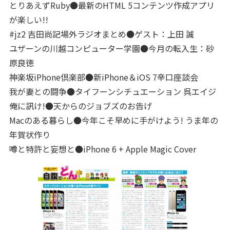
とりあえずRuby●最新のHTML 5コンテンツ作成アプリ
が楽しい!!
#jz2 吉田尚記場外ラジオまとめ●ゲスト：上田 誠
ユザーンの川越コンピューター学園●今月の転入生：砂
原良徳
神楽坂iPhone倶楽部●新iPhone＆iOS 7辛口座談会
我が妻との闘争●タイフーンシチュエーション 呉エイジ
俺に訊け!●天からのジョブズのお告げ
Macのある暮らし●今年こそ早めに手がけよう! うま年の
年賀状作り
噂と特許と妄想と●iPhone 6 + Apple Magic Cover