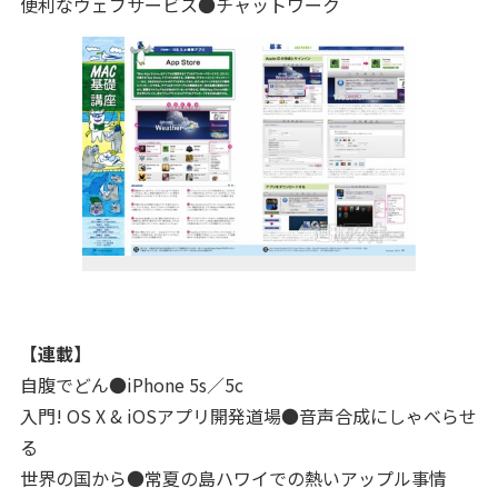
便利なウェブサービス●チャットワーク
【連載】
自腹でどん●iPhone 5s／5c
入門! OS X & iOSアプリ開発道場●音声合成にしゃべらせ
る
世界の国から●常夏の島ハワイでの熱いアップル事情