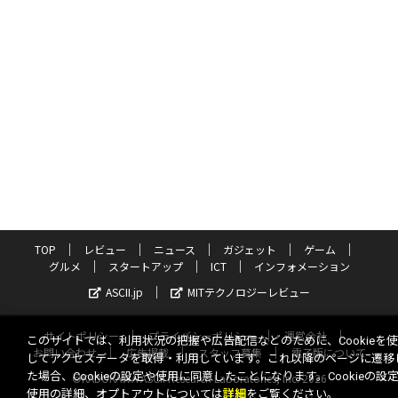
TOP
レビュー
ニュース
ガジェット
ゲーム
グルメ
スタートアップ
ICT
インフォメーション
ASCII.jp
MITテクノロジーレビュー
サイトポリシー
プライバシーポリシー
運営会社
このサイトでは、利用状況の把握や広告配信などのために、Cookieを
お問い合わせ
広告掲載
スタッフ募集
電子版について
してアクセスデータを取得・利用しています。これ以降のページに遷移
た場合、Cookieの設定や使用に同意したことになります。Cookieの設
©KADOKAWA ASCII Research Laboratories, Inc. 2026
使用の詳細、オプトアウトについては
詳細
をご覧ください。