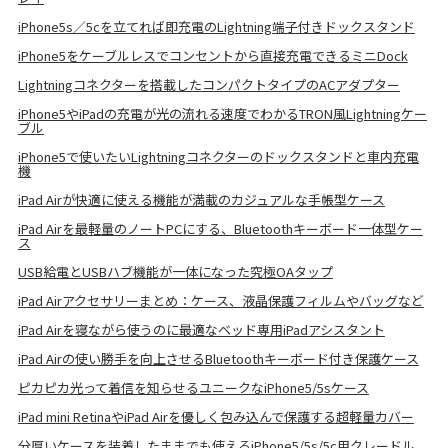
iPhone5s／5cを立てれば即充電のLightning端子付きドックスタンド
iPhone5をケーブルレスでコンセントから直接充電できるミニDock
Lightningコネクターを搭載したコンパクトタイプのACアダプター
iPhone5やiPadの充電が光の流れる速度でわかるTRON風Lightningケー
ブル
iPhone5で使いたいLightningコネクターのドックスタンドと車内充電
機
iPad Airが快適に使える機能が満載のカジュアルな手帳型ケース
iPad Airを最軽量のノートPCにする、Bluetoothキーボード一体型ケー
ス
USB給電とUSBハブ機能が一体になった究極OAタップ
iPad Airアクセサリーまとめ：ケース、液晶保護フィルムやバッグなど
iPad Airを寝ながら使うのに最適なベッド専用iPadアシスタント
iPad Airの使い勝手を向上させるBluetoothキーボード付き保護ケース
ピカピカ光って着信を知らせるユニークなiPhone5/5sケース
iPad mini RetinaやiPad Airを優しく包み込んで保護する超軽量カバー
分厚いケースを装着したままでも使えるiPhone5/5s/5c用クレードル