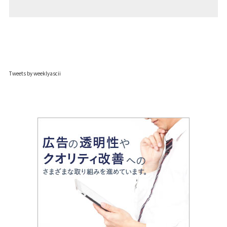
Tweets by weeklyascii