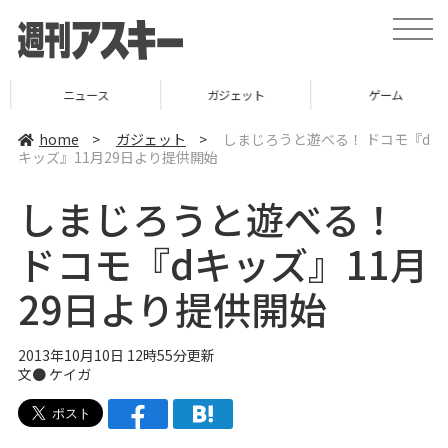
t
o
g
g
l
ニュース
ガジェット
ゲーム
e
n
a
home
>
ガジェット
>
しまじろうと遊べる！ ドコモ『d
v
キッズ』11月29日より提供開始
i
g
a
しまじろうと遊べる！
t
i
o
ドコモ『dキッズ』11月
n
29日より提供開始
2013年10月10日 12時55分更新
文●
ケイガ