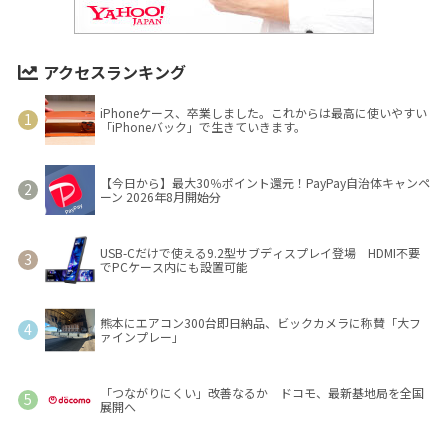
アクセスランキング
iPhoneケース、卒業しました。これからは最高に使いやすい
「iPhoneバック」で生きていきます。
【今日から】最大30％ポイント還元！PayPay自治体キャンペ
ーン 2026年8月開始分
USB-Cだけで使える9.2型サブディスプレイ登場 HDMI不要
でPCケース内にも設置可能
熊本にエアコン300台即日納品、ビックカメラに称賛「大フ
ァインプレー」
「つながりにくい」改善なるか ドコモ、最新基地局を全国
展開へ