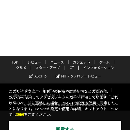
TOP
レビュー
ニュース
ガジェット
ゲーム
グルメ
スタートアップ
ICT
インフォメーション
ASCII.jp
MITテクノロジーレビュー
サイトポリシー
プライバシーポリシー
運営会社
このサイトでは、利用状況の把握や広告配信などのために、
お問い合わせ
広告掲載
スタッフ募集
電子版について
Cookieを使用してアクセスデータを取得・利用しています。これ
以降のページに遷移した場合、Cookieの設定や使用に同意したこ
©KADOKAWA ASCII Research Laboratories, Inc. 2026
とになります。Cookieの設定や使用の詳細、オプトアウトについ
ては
詳細
をご覧ください。
同意する