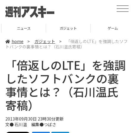
t
o
g
g
l
ニュース
ガジェット
ゲーム
e
n
a
home
>
ガジェット
>
「倍返しのLTE」を強調したソフ
v
トバンクの裏事情とは？（石川温氏寄稿）
i
g
a
「倍返しのLTE」を強調
t
i
o
したソフトバンクの裏
n
事情とは？（石川温氏
寄稿）
2013年09月30日 23時30分更新
文●
石川温
編集●
つばさ