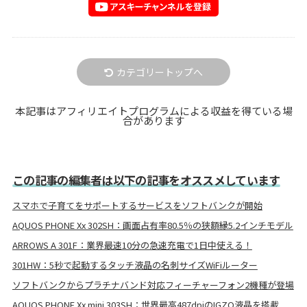
カテゴリートップへ
本記事はアフィリエイトプログラムによる収益を得ている場
合があります
この記事の編集者は以下の記事をオススメしています
スマホで子育てをサポートするサービスをソフトバンクが開始
AQUOS PHONE Xx 302SH：画面占有率80.5％の狭額縁5.2インチモデル
ARROWS A 301F：業界最速10分の急速充電で1日中使える！
301HW：5秒で起動するタッチ液晶の名刺サイズWiFiルーター
ソフトバンクからプラチナバンド対応フィーチャーフォン2機種が登場
AQUOS PHONE Xx mini 303SH：世界最高487dpiのIGZO液晶を搭載