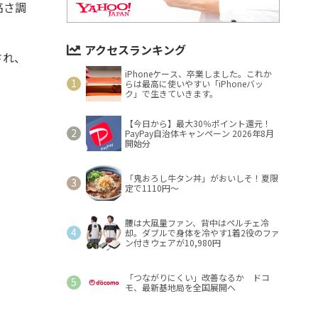
高さ調
アクセスランキング
され、
iPhoneケース、卒業しました。これか
らは最高に使いやすい「iPhoneバッ
ク」で生きていきます。
【今日から】最大30％ポイント還元！
PayPay自治体キャンペーン 2026年8月
開始分
「鬼おろし牛タン丼」がおいしそ！夏限
定で1110円～
腰は大風量ファン、背中はペルチェ冷
却。ダブルで身体を冷やす1着2役のファ
ン付きウェアが10,980円
「つながりにくい」改善なるか ドコ
モ、最新基地局を全国展開へ