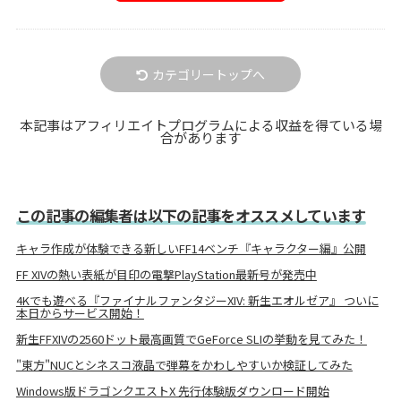
カテゴリートップへ
本記事はアフィリエイトプログラムによる収益を得ている場
合があります
この記事の編集者は以下の記事をオススメしています
キャラ作成が体験できる新しいFF14ベンチ『キャラクター編』公開
FF XIVの熱い表紙が目印の電撃PlayStation最新号が発売中
4Kでも遊べる『ファイナルファンタジーXIV: 新生エオルゼア』 ついに
本日からサービス開始！
新生FFXIVの2560ドット最高画質でGeForce SLIの挙動を見てみた！
"東方"NUCとシネスコ液晶で弾幕をかわしやすいか検証してみた
Windows版ドラゴンクエストX 先行体験版ダウンロード開始