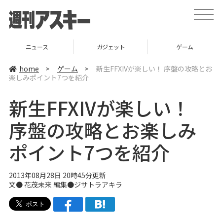
t
o
g
g
l
ニュース
ガジェット
ゲーム
e
n
a
home
>
ゲーム
>
新生FFXIVが楽しい！ 序盤の攻略とお
v
楽しみポイント7つを紹介
i
g
a
新生FFXIVが楽しい！
t
i
o
序盤の攻略とお楽しみ
n
ポイント7つを紹介
2013年08月28日 20時45分更新
文● 花茂未来 編集●
ジサトラアキラ