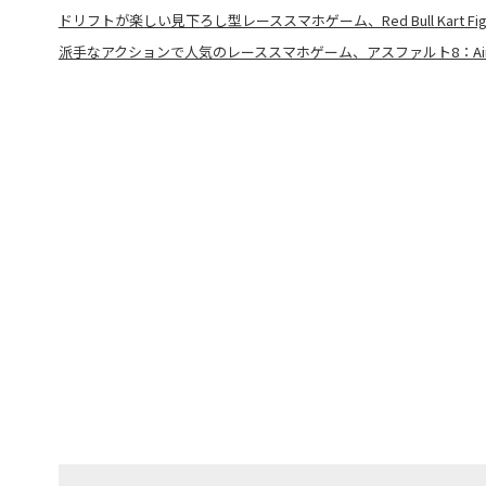
ドリフトが楽しい見下ろし型レーススマホゲーム、Red Bull Kart Fight
派手なアクションで人気のレーススマホゲーム、アスファルト8：Airb