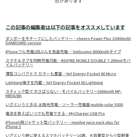
合があります
この記事の編集者は以下の記事をオススメしています
ダンボーをモチーフにしたバッテリー―cheero Power Plus 10400mAh
DANBOARD version
iPhoneフル充電1回ぶんを急速充電― Voltissimo 8000mAhタイプ
スマホ＆タブを同時充電可能―INSPIRE MOBILE DOUBLE 7,200mAモバ
イルバッテリー
薄型コンパクトで カラーも豊富―Ye!! Energy Pocket 60 Micro
Lightning端子を内蔵―Ye!! Energy Pocket 60 Lightning
スティック型で かさばらない―モバイルバッテリー5600mAh MP-
MB56/BK
いざというときは 太陽光充電―ソーラー充電器 mobile solar 5000
電池を買えばいつでも充電できる―MyCharger USB Pro
iPhone5用ジャケット型バッテリー―mophie juice pack plus for
iPhone 5
いざという時に使えるスマホバッテリー10選、大容量型から小型軽量