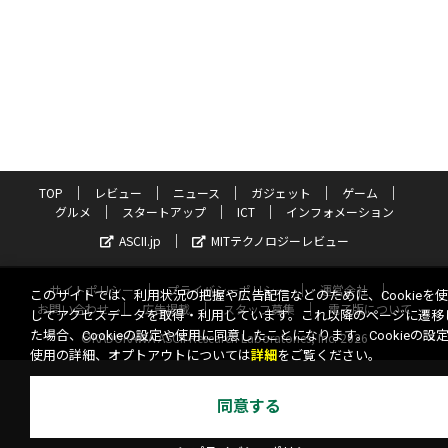
TOP
レビュー
ニュース
ガジェット
ゲーム
グルメ
スタートアップ
ICT
インフォメーション
ASCII.jp
MITテクノロジーレビュー
サイトポリシー
プライバシーポリシー
運営会社
このサイトでは、利用状況の把握や広告配信などのために、Cookieを
お問い合わせ
広告掲載
スタッフ募集
電子版について
してアクセスデータを取得・利用しています。これ以降のページに遷移
た場合、Cookieの設定や使用に同意したことになります。Cookieの設
©KADOKAWA ASCII Research Laboratories, Inc. 2026
使用の詳細、オプトアウトについては
詳細
をご覧ください。
同意する