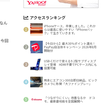
アクセスランキング
なん
iPhoneケース、卒業しました。これか
らは最高に使いやすい「iPhoneバッ
ク」で生きていきます。
、今回
【今日から】最大30％ポイント還元！
PayPay自治体キャンペーン 2026年8月
開始分
USB-Cだけで使える9.2型サブディスプ
レイ登場 HDMI不要でPCケース内にも
設置可能
熊本にエアコン300台即日納品、ビック
カメラに称賛「大ファインプレー」
「つながりにくい」改善なるか ドコ
モ、最新基地局を全国展開へ