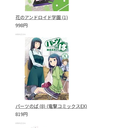
花のアンドロイド学園 (1)
998円
パーツのぱ (8) (電撃コミックスEX)
819円