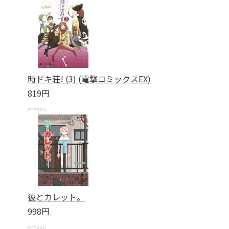
時ドキ荘! (3) (電撃コミックスEX)
819円
彼とカレット。
998円