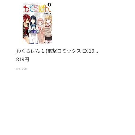
わくらばん 1 (電撃コミックス EX 19...
819円