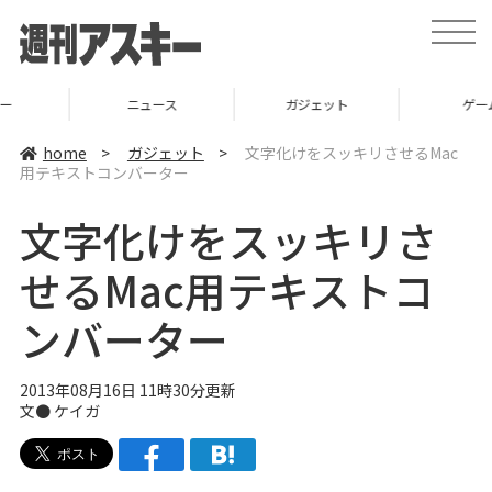
t
o
g
g
l
ニュース
ガジェット
ゲーム
e
n
a
home
>
ガジェット
>
文字化けをスッキリさせるMac
v
用テキストコンバーター
i
g
a
文字化けをスッキリさ
t
i
o
せるMac用テキストコ
n
ンバーター
2013年08月16日 11時30分更新
文●
ケイガ