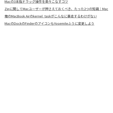
Macの3本指ドラッグ操作を楽々こなすコツ
Zipに関してMacユーザーが押さえておくべき、たった2つの知識｜Mac
俺のMacBook Airのkernel_taskがこんなに暴走するわけがない
MacのDockのFinderのアイコンもYosemiteふうに変更しよう