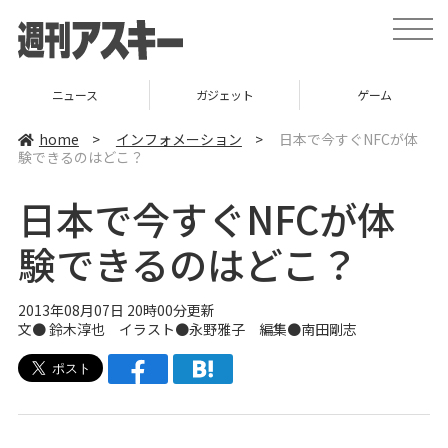
t
o
g
g
l
ニュース
ガジェット
ゲーム
e
n
a
home
>
インフォメーション
>
日本で今すぐNFCが体
v
験できるのはどこ？
i
g
a
日本で今すぐNFCが体
t
i
o
験できるのはどこ？
n
2013年08月07日 20時00分更新
文● 鈴木淳也 イラスト●永野雅子 編集●
南田剛志