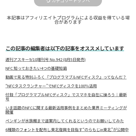
カテゴリートップへ
本記事はアフィリエイトプログラムによる収益を得ている場
合があります
この記事の編集者は以下の記事をオススメしています
週刊アスキー9/10増刊号 No.942 (8月5日発売)
NFC 知っておきたい4つの基礎知識
動画で見る特別ふろく『プログラマブルNFCディスク』ってなんだ？
“NFCタスクランチャー”でNFCディスクを100％活用
付録「プログラマブルNFCディスク」でスマホを自在に操ろう｜最新
号
いま話題のNFCに関する最新活用事例をまとめた業界ミーティングが
開催
ペンギンが水族館まで道案内してくれるというのでお願いしてみた
6種類のフォントを配布し東北復興を目指す“のらもじin東北”が公開中