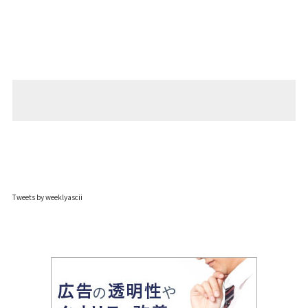
Tweets by weeklyascii