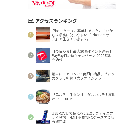
アクセスランキング
iPhoneケース、卒業しました。これか
らは最高に使いやすい「iPhoneバッ
ク」で生きていきます。
【今日から】最大30％ポイント還元！
PayPay自治体キャンペーン 2026年8月
開始分
熊本にエアコン300台即日納品、ビック
カメラに称賛「大ファインプレー」
「鬼おろし牛タン丼」がおいしそ！夏限
定で1110円～
USB-Cだけで使える9.2型サブディスプ
レイ登場 HDMI不要でPCケース内にも
設置可能