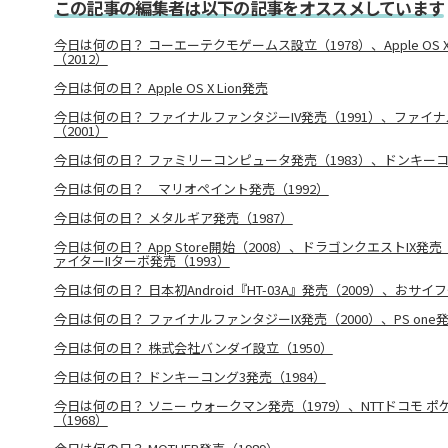
この記事の編集者は以下の記事をオススメしています
今日は何の日？ コーエーテクモゲームス設立（1978）、Apple OS X Mo
（2012）
今日は何の日？ Apple OS X Lion発売
今日は何の日？ ファイナルファンタジーIV発売（1991）、ファイ
（2001）
今日は何の日？ ファミリーコンピュータ発売（1983）、ドンキーコ
今日は何の日？ マリオペイント発売（1992）
今日は何の日？ メタルギア発売（1987）
今日は何の日？ App Store開始（2008）、ドラゴンクエストIX発
ァイターIIターボ発売（1993）
今日は何の日？ 日本初Android『HT-03A』発売（2009）、おサイ
今日は何の日？ ファイナルファンタジーIX発売（2000）、PS one発
今日は何の日？ 株式会社バンダイ設立（1950）
今日は何の日？ ドンキーコング3発売（1984）
今日は何の日？ ソニー ウォークマン発売（1979）、NTTドコモ 
（1968）