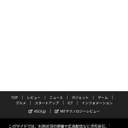
TOP
レビュー
ニュース
ガジェット
ゲーム
グルメ
スタートアップ
ICT
インフォメーション
ASCII.jp
MITテクノロジーレビュー
サイトポリシー
プライバシーポリシー
運営会社
このサイトでは、利用状況の把握や広告配信などのために、