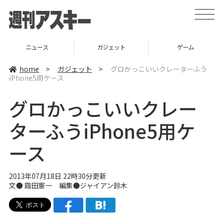
t
o
g
g
l
ニュース
ガジェット
ゲーム
e
n
a
home
>
ガジェット
>
グロかっこいいクレーターふう
v
iPhone5用ケース
i
g
a
グロかっこいいクレー
t
i
o
ターふうiPhone5用ケ
n
ース
2013年07月18日 22時30分更新
文●
霜田憲一
編集●
ジャイアン鈴木