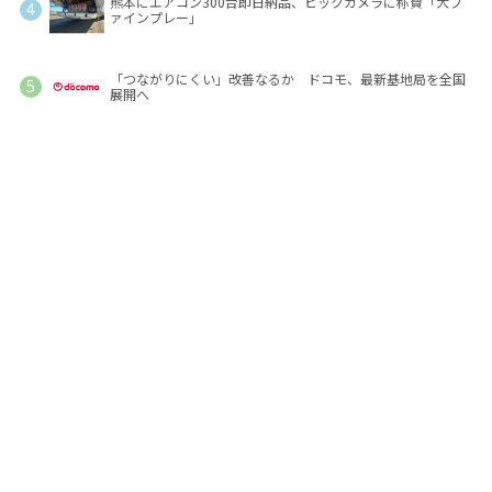
熊本にエアコン300台即日納品、ビックカメラに称賛「大フ
ァインプレー」
「つながりにくい」改善なるか ドコモ、最新基地局を全国
展開へ