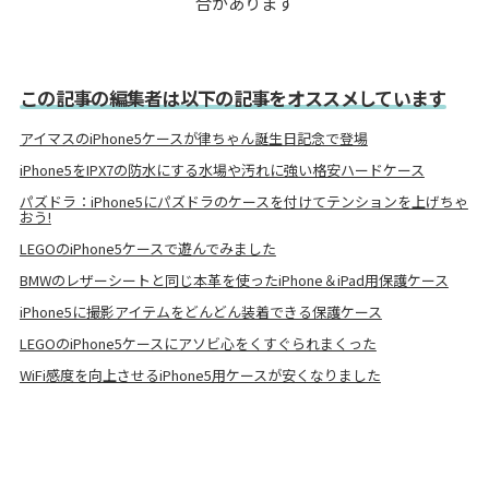
合があります
この記事の編集者は以下の記事をオススメしています
アイマスのiPhone5ケースが律ちゃん誕生日記念で登場
iPhone5をIPX7の防水にする水場や汚れに強い格安ハードケース
パズドラ：iPhone5にパズドラのケースを付けてテンションを上げちゃ
おう!
LEGOのiPhone5ケースで遊んでみました
BMWのレザーシートと同じ本革を使ったiPhone＆iPad用保護ケース
iPhone5に撮影アイテムをどんどん装着できる保護ケース
LEGOのiPhone5ケースにアソビ心をくすぐられまくった
WiFi感度を向上させるiPhone5用ケースが安くなりました