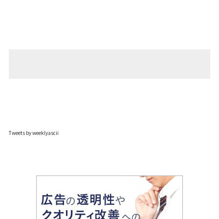
Tweets by weeklyascii