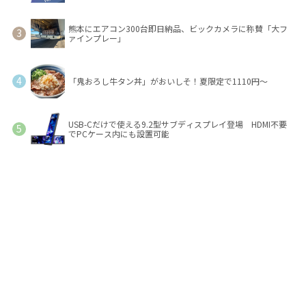
熊本にエアコン300台即日納品、ビックカメラに称賛「大フ
ァインプレー」
「鬼おろし牛タン丼」がおいしそ！夏限定で1110円～
USB-Cだけで使える9.2型サブディスプレイ登場 HDMI不要
でPCケース内にも設置可能