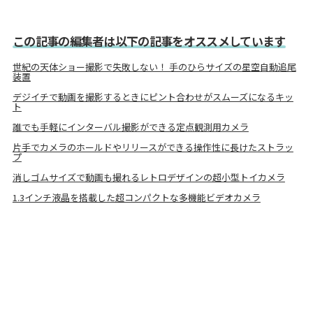
この記事の編集者は以下の記事をオススメしています
世紀の天体ショー撮影で失敗しない！ 手のひらサイズの星空自動追尾
装置
デジイチで動画を撮影するときにピント合わせがスムーズになるキッ
ト
誰でも手軽にインターバル撮影ができる定点観測用カメラ
片手でカメラのホールドやリリースができる操作性に長けたストラッ
プ
消しゴムサイズで動画も撮れるレトロデザインの超小型トイカメラ
1.3インチ液晶を搭載した超コンパクトな多機能ビデオカメラ