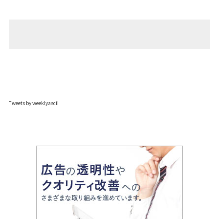
Tweets by weeklyascii