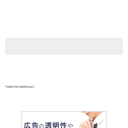
Tweets by weeklyascii