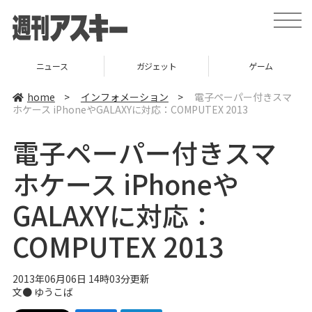
t
o
g
g
l
ニュース
ガジェット
ゲーム
e
n
a
home
>
インフォメーション
>
電子ペーパー付きスマ
v
ホケース iPhoneやGALAXYに対応：COMPUTEX 2013
i
g
a
電子ペーパー付きスマ
t
i
o
ホケース iPhoneや
n
GALAXYに対応：
COMPUTEX 2013
2013年06月06日 14時03分更新
文●
ゆうこば