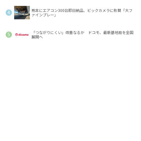
熊本にエアコン300台即日納品、ビックカメラに称賛「大フ
ァインプレー」
「つながりにくい」改善なるか ドコモ、最新基地局を全国
展開へ