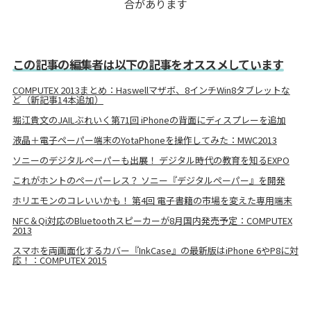
合があります
この記事の編集者は以下の記事をオススメしています
COMPUTEX 2013まとめ：Haswellマザボ、8インチWin8タブレットな
ど（新記事14本追加）
堀江貴文のJAILぶれいく第71回 iPhoneの背面にディスプレーを追加
液晶＋電子ペーパー端末のYotaPhoneを操作してみた：MWC2013
ソニーのデジタルペーパーも出展！ デジタル時代の教育を知るEXPO
これがホントのペーパーレス？ ソニー『デジタルペーパー』を開発
ホリエモンのコレいいかも！ 第4回 電子書籍の市場を変えた専用端末
NFC＆Qi対応のBluetoothスピーカーが8月国内発売予定：COMPUTEX
2013
スマホを両画面化するカバー『InkCase』の最新版はiPhone 6やP8に対
応！：COMPUTEX 2015