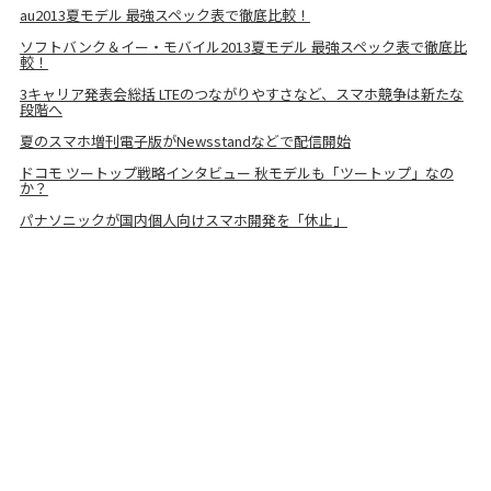
au2013夏モデル 最強スペック表で徹底比較！
ソフトバンク＆イー・モバイル2013夏モデル 最強スペック表で徹底比
較！
3キャリア発表会総括 LTEのつながりやすさなど、スマホ競争は新たな
段階へ
夏のスマホ増刊電子版がNewsstandなどで配信開始
ドコモ ツートップ戦略インタビュー 秋モデルも「ツートップ」なの
か？
パナソニックが国内個人向けスマホ開発を「休止」