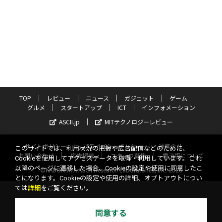
TOP
レビュー
ニュース
ガジェット
ゲーム
グルメ
スタートアップ
ICT
インフォメーション
ASCII.jp
MITテクノロジーレビュー
サイトポリシー
プライバシーポリシー
運営会社
このサイトでは、利用状況の把握や広告配信などのために、
お問い合わせ
広告掲載
スタッフ募集
電子版について
Cookieを使用してアクセスデータを取得・利用しています。これ
以降のページに遷移した場合、Cookieの設定や使用に同意したこ
©KADOKAWA ASCII Research Laboratories, Inc. 2026
とになります。Cookieの設定や使用の詳細、オプトアウトについ
ては
詳細
をご覧ください。
同意する