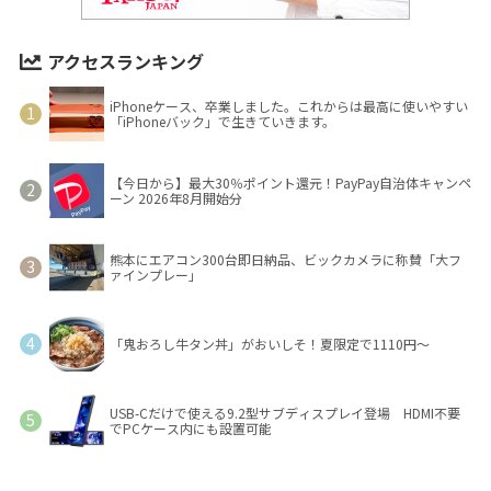
アクセスランキング
iPhoneケース、卒業しました。これからは最高に使いやすい
「iPhoneバック」で生きていきます。
【今日から】最大30％ポイント還元！PayPay自治体キャンペ
ーン 2026年8月開始分
熊本にエアコン300台即日納品、ビックカメラに称賛「大フ
ァインプレー」
「鬼おろし牛タン丼」がおいしそ！夏限定で1110円～
USB-Cだけで使える9.2型サブディスプレイ登場 HDMI不要
でPCケース内にも設置可能