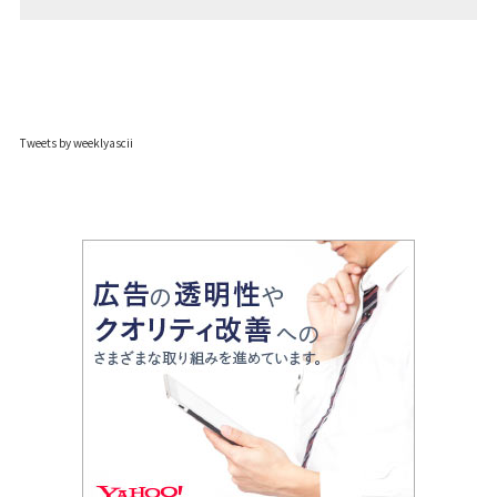
Tweets by weeklyascii