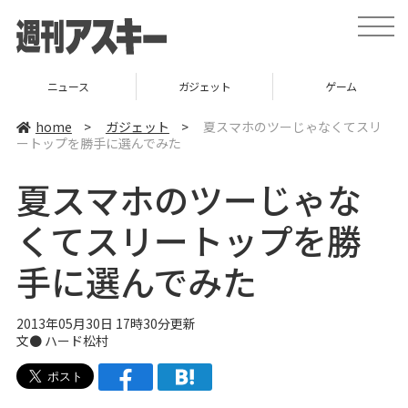
t
o
g
g
l
ニュース
ガジェット
ゲーム
e
n
a
home
>
ガジェット
>
夏スマホのツーじゃなくてスリ
v
ートップを勝手に選んでみた
i
g
a
夏スマホのツーじゃな
t
i
o
くてスリートップを勝
n
手に選んでみた
2013年05月30日 17時30分更新
文●
ハード松村