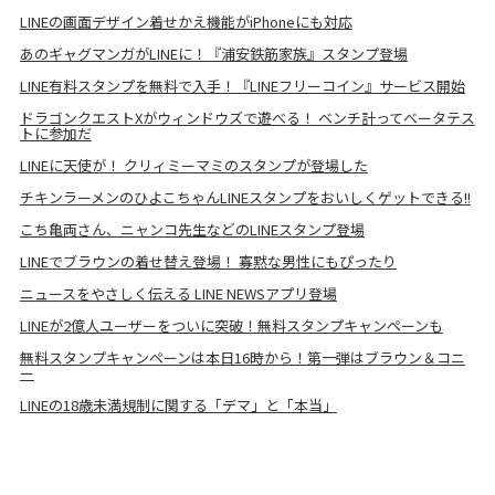
LINEの画面デザイン着せかえ機能がiPhoneにも対応
あのギャグマンガがLINEに！『浦安鉄筋家族』スタンプ登場
LINE有料スタンプを無料で入手！『LINEフリーコイン』サービス開始
ドラゴンクエストXがウィンドウズで遊べる！ ベンチ計ってベータテス
トに参加だ
LINEに天使が！ クリィミーマミのスタンプが登場した
チキンラーメンのひよこちゃんLINEスタンプをおいしくゲットできる!!
こち亀両さん、ニャンコ先生などのLINEスタンプ登場
LINEでブラウンの着せ替え登場！ 寡黙な男性にもぴったり
ニュースをやさしく伝える LINE NEWSアプリ登場
LINEが2億人ユーザーをついに突破！無料スタンプキャンペーンも
無料スタンプキャンペーンは本日16時から！第一弾はブラウン＆コニ
ー
LINEの18歳未満規制に関する「デマ」と「本当」