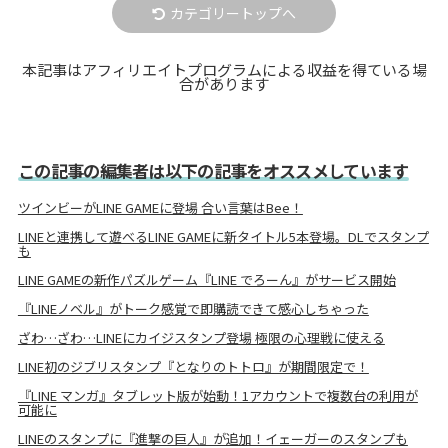
カテゴリートップへ
本記事はアフィリエイトプログラムによる収益を得ている場
合があります
この記事の編集者は以下の記事をオススメしています
ツインビーがLINE GAMEに登場 合い言葉はBee！
LINEと連携して遊べるLINE GAMEに新タイトル5本登場。DLでスタンプ
も
LINE GAMEの新作パズルゲーム『LINE でろーん』がサービス開始
『LINEノベル』がトーク感覚で即購読できて感心しちゃった
ざわ…ざわ…LINEにカイジスタンプ登場 極限の心理戦に使える
LINE初のジブリスタンプ『となりのトトロ』が期間限定で！
『LINE マンガ』タブレット版が始動！1アカウントで複数台の利用が
可能に
LINEのスタンプに『進撃の巨人』が追加！イェーガーのスタンプも