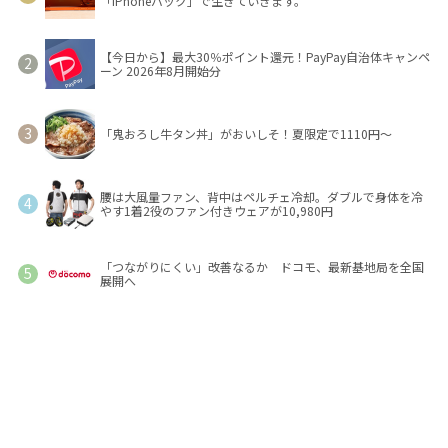
「iPhoneバック」で生きていきます。
【今日から】最大30％ポイント還元！PayPay自治体キャンペ
ーン 2026年8月開始分
「鬼おろし牛タン丼」がおいしそ！夏限定で1110円～
腰は大風量ファン、背中はペルチェ冷却。ダブルで身体を冷
やす1着2役のファン付きウェアが10,980円
「つながりにくい」改善なるか ドコモ、最新基地局を全国
展開へ