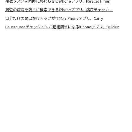
複数タスクを同時に終わらせるiPhoneアプリ、Parallel Timer
周辺の病院を簡単に検索できるiPhoneアプリ、病院チェッカー
自分だけのお出かけマップが作れるiPhoneアプリ、Carry
Foursquareチェックインが超絶簡単になるiPhoneアプリ、QuickIn