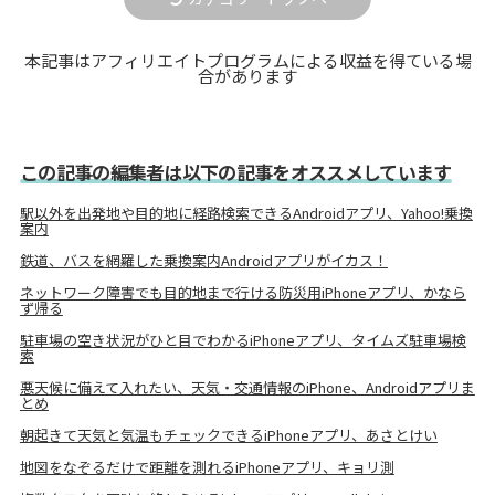
本記事はアフィリエイトプログラムによる収益を得ている場
合があります
この記事の編集者は以下の記事をオススメしています
駅以外を出発地や目的地に経路検索できるAndroidアプリ、Yahoo!乗換
案内
鉄道、バスを網羅した乗換案内Androidアプリがイカス！
ネットワーク障害でも目的地まで行ける防災用iPhoneアプリ、かなら
ず帰る
駐車場の空き状況がひと目でわかるiPhoneアプリ、タイムズ駐車場検
索
悪天候に備えて入れたい、天気・交通情報のiPhone、Androidアプリま
とめ
朝起きて天気と気温もチェックできるiPhoneアプリ、あさとけい
地図をなぞるだけで距離を測れるiPhoneアプリ、キョリ測