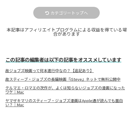
カテゴリートップへ
本記事はアフィリエイトプログラムによる収益を得ている場
合があります
この記事の編集者は以下の記事をオススメしています
故ジョブズ映画って何本進行中なの？【追記あり】
故スティーブ・ジョブズの長編映画『iSteve』ネットで無料公開中
テルマエ・ロマエの次作が、よくは知らないジョブズの漫画になった
ワケ｜Mac
ヤマザキマリのスティーブ・ジョブズ漫画はApple通が読んでも面白
い？｜Mac