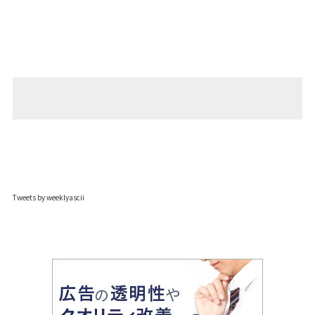
Tweets by weeklyascii