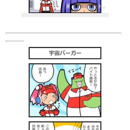
＿＿＿＿＿＿＿＿＿＿＿＿＿＿＿＿＿＿＿＿＿＿＿＿＿
＿＿＿＿