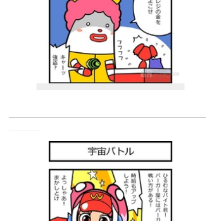
＿＿＿＿＿＿＿＿＿＿＿＿＿＿＿＿＿＿＿＿＿＿＿＿＿
＿＿＿＿