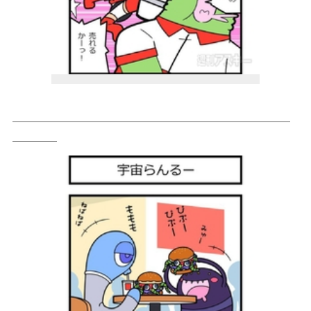
＿＿＿＿＿＿＿＿＿＿＿＿＿＿＿＿＿＿＿＿＿＿＿＿＿
＿＿＿＿