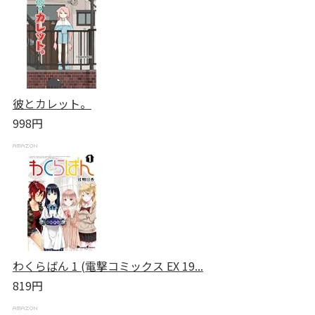
彼とカレット。
998円
わくらばん 1 (電撃コミックス EX 19...
819円