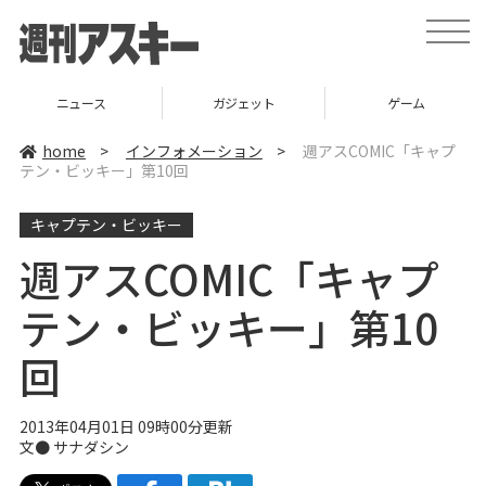
t
o
g
g
l
ニュース
ガジェット
ゲーム
e
n
a
home
>
インフォメーション
>
週アスCOMIC「キャプ
v
テン・ビッキー」第10回
i
g
a
キャプテン・ビッキー
t
i
o
週アスCOMIC「キャプ
n
テン・ビッキー」第10
回
2013年04月01日 09時00分更新
文● サナダシン