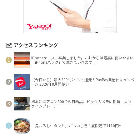
アクセスランキング
iPhoneケース、卒業しました。これからは最高に使いやすい
「iPhoneバック」で生きていきます。
【今日から】最大30％ポイント還元！PayPay自治体キャンペ
ーン 2026年8月開始分
熊本にエアコン300台即日納品、ビックカメラに称賛「大フ
ァインプレー」
「鬼おろし牛タン丼」がおいしそ！夏限定で1110円～