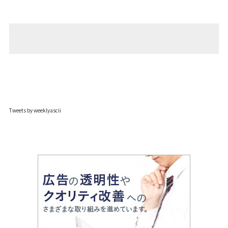
Tweets by weeklyascii