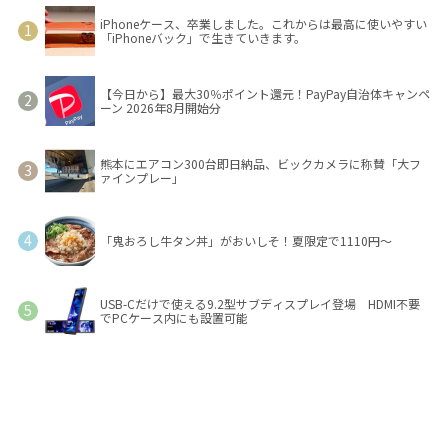
iPhoneケース、卒業しました。これからは最高に使いやすい
「iPhoneバック」で生きていきます。
【今日から】最大30％ポイント還元！PayPay自治体キャンペ
ーン 2026年8月開始分
熊本にエアコン300台即日納品、ビックカメラに称賛「大フ
ァインプレー」
「鬼おろし牛タン丼」がおいしそ！夏限定で1110円～
USB-Cだけで使える9.2型サブディスプレイ登場 HDMI不要
でPCケース内にも設置可能