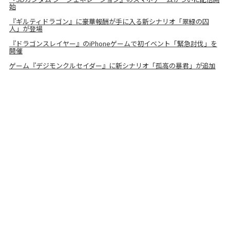
始
『ギルティドラゴン』に豪華報酬が手に入る新シナリオ「翠緑の囚
人」が登場
『ドラゴンスレイヤー』のiPhoneゲームで初イベント「緊急討伐」を
開催
ゲーム『デジモンクルセイダー』に新シナリオ「孤高の暴君」が追加