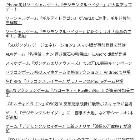
iPhone向けソーシャルゲーム『デジモンクルセイダー』が大型アップ
デート
ソーシャルゲーム『ギルティドラゴン』がVer2.0に進化、ギルド機能
を解放！
ソーシャルゲーム『デジモンクルセイダー』に新シナリオ「羨慕のア
ギト」追加
『SDガンダム ジージェネレーション』スマホ版が事前登録を開始
ADVゲーム『名探偵コナン 蒼き宝石の輪舞曲』にAndroid版が登場
スマホゲーム『ガンダムエリアウォーズ』で50万DL突破キャンペーン
ドラゴンボール初のスマホゲームは格闘アクション！ Androidで登場
名作RPG『ドラゴンスレイヤー』がモチーフのiPhoneゲーム登場
8bitなアクションゲーム『ハローキティ Run!Run!Run!』が事前登録受付
中
『ギルティドラゴン』の50万DL突破記念映像に最新ボスキャラが登場
ゲーム『デジモンクルセイダー』に「豊穣の大地」など新シナリオ2本
が追加
ゲーム『デジモンクルセイダー』に新シナリオ「漆黒の万魔殿」が追
加
『SDガンダム ジージェネレーション』のスマホゲームがついに配信開