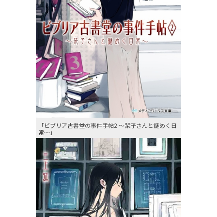
「ビブリア古書堂の事件手帖2 〜栞子さんと謎めく日
常〜」