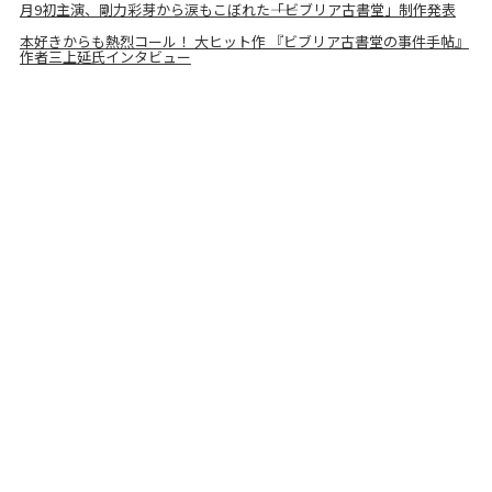
月9初主演、剛力彩芽から涙もこぼれた――「ビブリア古書堂」制作発表
本好きからも熱烈コール！ 大ヒット作 『ビブリア古書堂の事件手帖』
作者三上延氏インタビュー