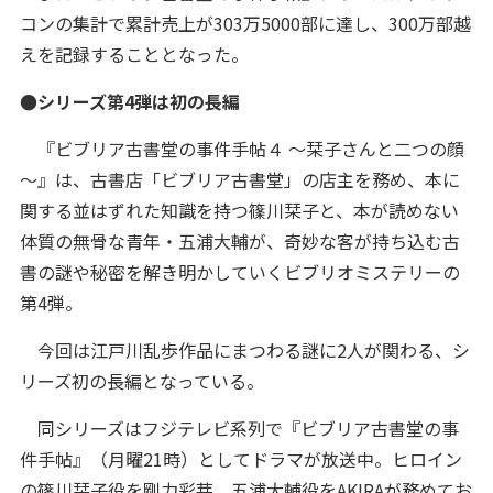
コンの集計で累計売上が303万5000部に達し、300万部越
えを記録することとなった。
●シリーズ第4弾は初の長編
『ビブリア古書堂の事件手帖４ ～栞子さんと二つの顔
～』は、古書店「ビブリア古書堂」の店主を務め、本に
関する並はずれた知識を持つ篠川栞子と、本が読めない
体質の無骨な青年・五浦大輔が、奇妙な客が持ち込む古
書の謎や秘密を解き明かしていくビブリオミステリーの
第4弾。
今回は江戸川乱歩作品にまつわる謎に2人が関わる、シ
リーズ初の長編となっている。
同シリーズはフジテレビ系列で『ビブリア古書堂の事
件手帖』（月曜21時）としてドラマが放送中。ヒロイン
の篠川栞子役を剛力彩芽、五浦大輔役をAKIRAが務めてお