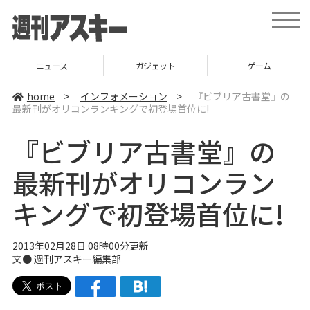
t
o
g
g
l
ニュース
ガジェット
ゲーム
e
n
a
home
>
インフォメーション
>
『ビブリア古書堂』の
v
最新刊がオリコンランキングで初登場首位に!
i
g
a
『ビブリア古書堂』の
t
i
o
最新刊がオリコンラン
n
キングで初登場首位に!
2013年02月28日 08時00分更新
文●
週刊アスキー編集部