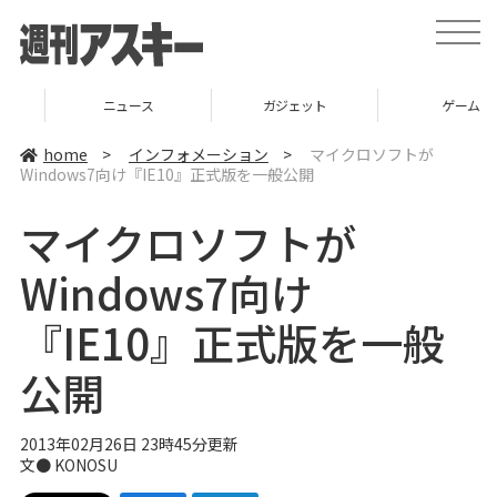
t
o
g
g
l
ニュース
ガジェット
ゲーム
e
n
a
home
>
インフォメーション
>
マイクロソフトが
v
Windows7向け『IE10』正式版を一般公開
i
g
a
マイクロソフトが
t
i
o
Windows7向け
n
『IE10』正式版を一般
公開
2013年02月26日 23時45分更新
文●
KONOSU