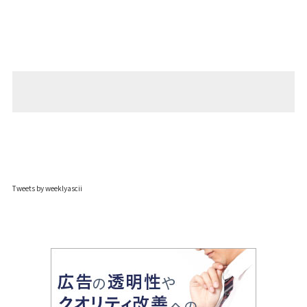
Tweets by weeklyascii