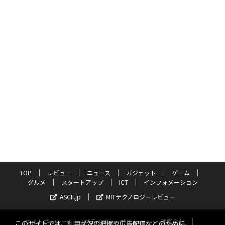
TOP
レビュー
ニュース
ガジェット
ゲーム
グルメ
スタートアップ
ICT
インフォメーション
ASCII.jp
MITテクノロジーレビュー
サイトポリシー
プライバシーポリシー
運営会社
このサイトでは、利用状況の把握や広告配信などのために、