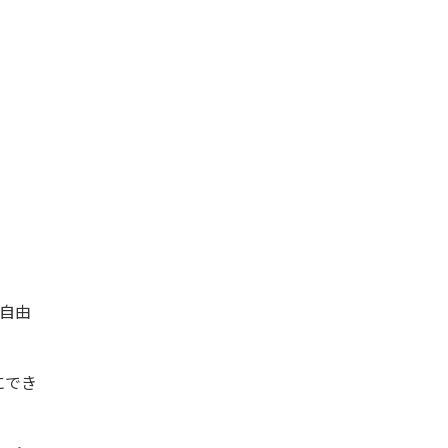
自由
にでき