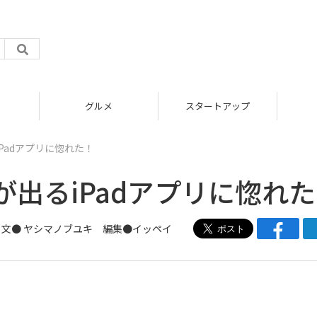
グルメ
スタートアップ
Padアプリに惚れた！
出るiPadアプリに惚れ
文●
ヤシマノブユキ
編集●
イッペイ