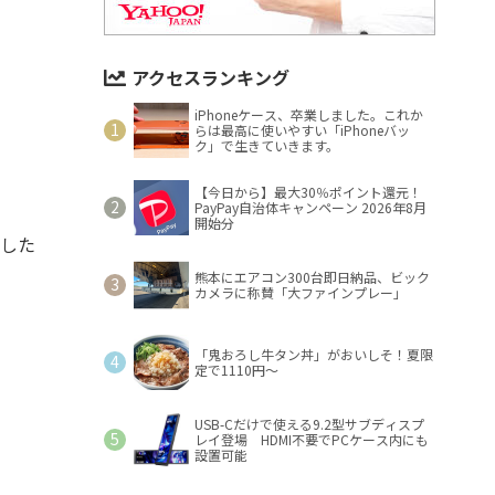
アクセスランキング
iPhoneケース、卒業しました。これか
らは最高に使いやすい「iPhoneバッ
ク」で生きていきます。
【今日から】最大30％ポイント還元！
PayPay自治体キャンペーン 2026年8月
開始分
強した
熊本にエアコン300台即日納品、ビック
カメラに称賛「大ファインプレー」
「鬼おろし牛タン丼」がおいしそ！夏限
定で1110円～
USB-Cだけで使える9.2型サブディスプ
レイ登場 HDMI不要でPCケース内にも
設置可能