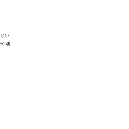
」とい
eや別