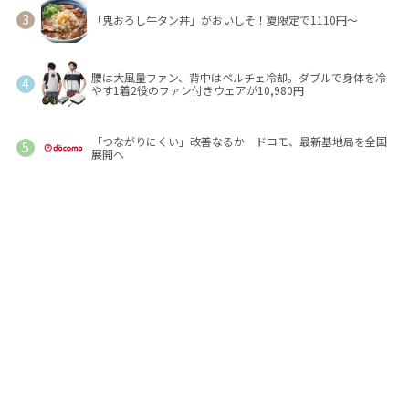
「鬼おろし牛タン丼」がおいしそ！夏限定で1110円～
腰は大風量ファン、背中はペルチェ冷却。ダブルで身体を冷
やす1着2役のファン付きウェアが10,980円
「つながりにくい」改善なるか ドコモ、最新基地局を全国
展開へ