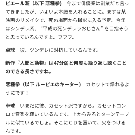
ピエール瀧（以下 悪種拳)
今まで俳優業は副業だと言っ
てきましたが、いよいよ本腰を入れることに。まずは某
映画のリメイクで、死ぬ場面から撮影に入る予定。今年
はシンデレ系、 “平成の死ンデレラおじさん” を目指そう
と思っているんですよ。フフフ。
卓球
彼、ツンデレに対抗しているんです。
新作『人間と動物』は47分弱と何度も繰り返し聴くこと
のできる長さですね。
悪種拳（以下 ルーピエのキーター)
カセットで録れるよ
うにです！
卓球
いまだに彼、カセット派ですから。カセットコン
ロで音楽を聴いているんです。上からみるとターンテーブ
ルに似ているでしょ。そこにＣＤを置いて、火をつける
んです。