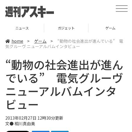
t
o
g
g
l
ニュース
ガジェット
ゲーム
e
n
a
home
>
ゲーム
>
“動物の社会進出が進んでいる” 電
v
気グルーヴ ニューアルバムインタビュー
i
g
a
“動物の社会進出が進ん
t
i
o
でいる” 電気グルーヴ
n
ニューアルバムインタ
ビュー
2013年02月27日 12時30分更新
文●
相川真由美