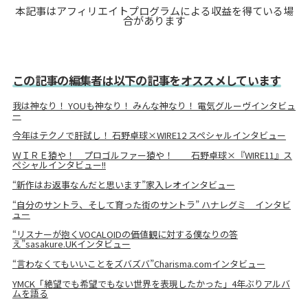
本記事はアフィリエイトプログラムによる収益を得ている場
合があります
この記事の編集者は以下の記事をオススメしています
我は神なり！ YOUも神なり！ みんな神なり！ 電気グルーヴインタビュ
ー
今年はテクノで肝試し！ 石野卓球×WIRE12 スペシャルインタビュー
ＷＩＲＥ猿や！ プロゴルファー猿や！ 石野卓球×『WIRE11』ス
ペシャルインタビュー!!
“新作はお返事なんだと思います”家入レオインタビュー
“自分のサントラ、そして育った街のサントラ” ハナレグミ インタビ
ュー
“リスナーが抱くVOCALOIDの価値観に対する僕なりの答
え”sasakure.UKインタビュー
“言わなくてもいいことをズバズバ”Charisma.comインタビュー
YMCK「絶望でも希望でもない世界を表現したかった」4年ぶりアルバ
ムを語る