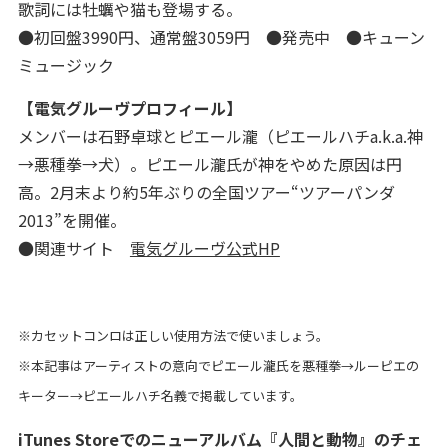
歌詞には牡蠣や猫も登場する。
●初回盤3990円、通常盤3059円 ●発売中 ●キューン
ミュージック
【電気グルーヴプロフィール】
メンバーは石野卓球とピエール瀧（ピエールハチa.k.a.神
→悪種拳→犬）。ピエール瀧氏が神をやめた原因は円
高。2月末より約5年ぶりの全国ツアー“ツアーパンダ
2013”を開催。
●関連サイト
電気グルーヴ公式HP
※カセットコンロは正しい使用方法で使いましょう。
※本記事はアーティストの意向でピエール瀧氏を悪種拳→ルーピエの
キーター→ピエールハチ名義で掲載しています。
iTunes Storeでのニューアルバム『人間と動物』のチェ