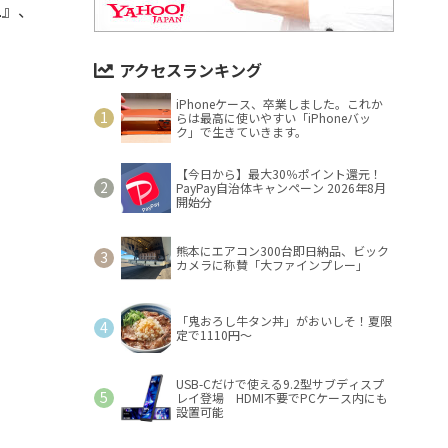
1
』、
アクセスランキング
iPhoneケース、卒業しました。これか
らは最高に使いやすい「iPhoneバッ
ク」で生きていきます。
【今日から】最大30％ポイント還元！
PayPay自治体キャンペーン 2026年8月
開始分
熊本にエアコン300台即日納品、ビック
カメラに称賛「大ファインプレー」
「鬼おろし牛タン丼」がおいしそ！夏限
定で1110円～
USB-Cだけで使える9.2型サブディスプ
レイ登場 HDMI不要でPCケース内にも
設置可能