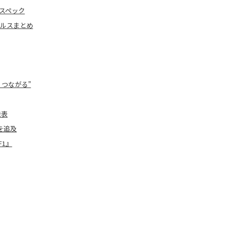
なスペック
ールスまとめ
・つながる”
発表
を追及
F1』