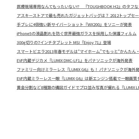
医療現場専用なんてもったいない!? 『TOUGHBOOK H2』のタフ
アスキーストアで最も売れたガジェットバッグは？ 2012トップセ
手ブレに4倍強い新サイバーショット『WX200』をソニーが発表
iPhone5の液晶割れを防ぐ世界最強ガラスを採用した保護フィルム
300g切りの7インチタブレット MSI『Enjoy 71』登場
スマートビエラ2013年春モデルは“マイホーム”でもっと“かんたん
EVF内蔵デジカメ『LUMIX DMC-LF1』をパナソニックが海外発表
ファミリー向けミラーレス『LUMIX G6』も！ パナソニックが海外
EVF内蔵ミラーレス一眼『LUMIX G6』は新エンジン搭載で一眼画質
黄金分割など8種類の構図ガイドでプロ並み写真が撮れる『LUMIX L