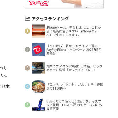
アクセスランキング
iPhoneケース、卒業しました。これか
らは最高に使いやすい「iPhoneバッ
ク」で生きていきます。
【今日から】最大30％ポイント還元！
PayPay自治体キャンペーン 2026年8月
開始分
熊本にエアコン300台即日納品、ビック
っし
カメラに称賛「大ファインプレー」
さい。
「鬼おろし牛タン丼」がおいしそ！夏限
ぜひ本
定で1110円～
！
USB-Cだけで使える9.2型サブディスプ
レイ登場 HDMI不要でPCケース内にも
設置可能