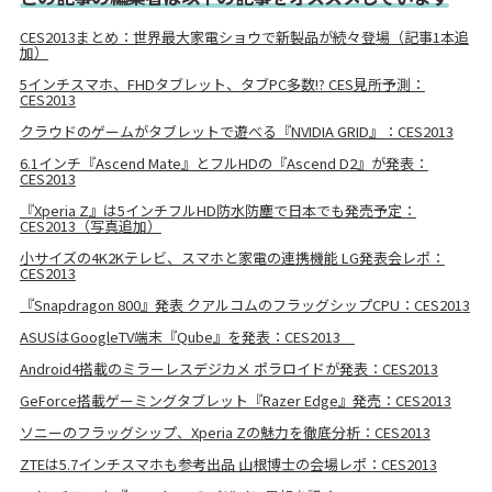
CES2013まとめ：世界最大家電ショウで新製品が続々登場（記事1本追
加）
5インチスマホ、FHDタブレット、タブPC多数!? CES見所予測：
CES2013
クラウドのゲームがタブレットで遊べる『NVIDIA GRID』：CES2013
6.1インチ『Ascend Mate』とフルHDの『Ascend D2』が発表：
CES2013
『Xperia Z』は5インチフルHD防水防塵で日本でも発売予定：
CES2013（写真追加）
小サイズの4K2Kテレビ、スマホと家電の連携機能 LG発表会レポ：
CES2013
『Snapdragon 800』発表 クアルコムのフラッグシップCPU：CES2013
ASUSはGoogleTV端末『Qube』を発表：CES2013
Android4搭載のミラーレスデジカメ ポラロイドが発表：CES2013
GeForce搭載ゲーミングタブレット『Razer Edge』発売：CES2013
ソニーのフラッグシップ、Xperia Zの魅力を徹底分析：CES2013
ZTEは5.7インチスマホも参考出品 山根博士の会場レポ：CES2013