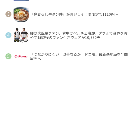
「鬼おろし牛タン丼」がおいしそ！夏限定で1110円～
腰は大風量ファン、背中はペルチェ冷却。ダブルで身体を冷
やす1着2役のファン付きウェアが10,980円
「つながりにくい」改善なるか ドコモ、最新基地局を全国
展開へ