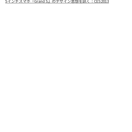
5インチスマホ『Grand S』のデザイン思想を訊く：CES2013